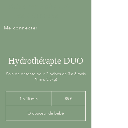
Votre 1er Baby SPA
de l'Essonne !
Me connecter
Hydrothérapie DUO
Soin de détente pour 2 bébés de 3 à 8 mois
*(min. 5,5kg)
85
euros
1 h 15 min
1
85 €
1
5
O douceur de bébé
m
i
n